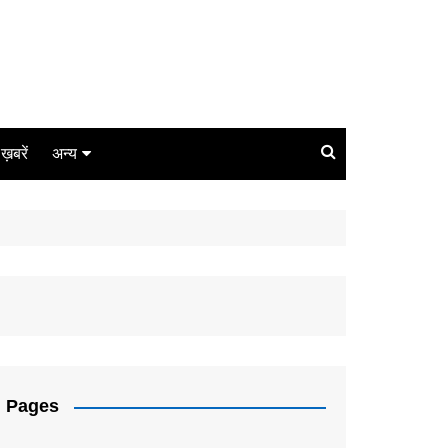
ग ख़बरें
अन्य
बिजनेस
धर्म
लाइफस्टाइल
कोरोना
संपादकीय
Pages