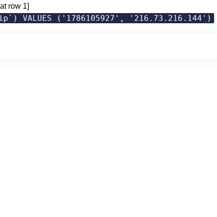
at row 1]
ip`) VALUES ('1786105927', '216.73.216.144')