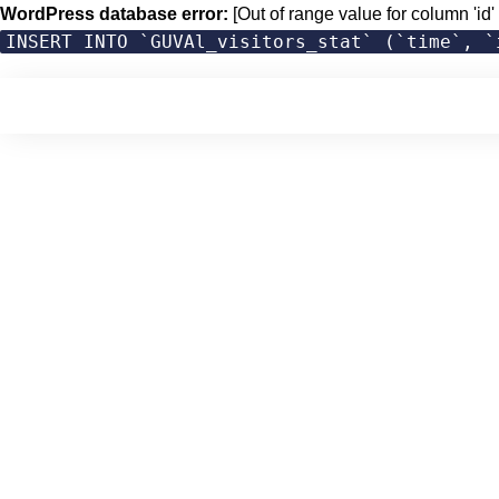
WordPress database error:
[Out of range value for column 'id' 
INSERT INTO `GUVAl_visitors_stat` (`time`, `
Skip
to
content