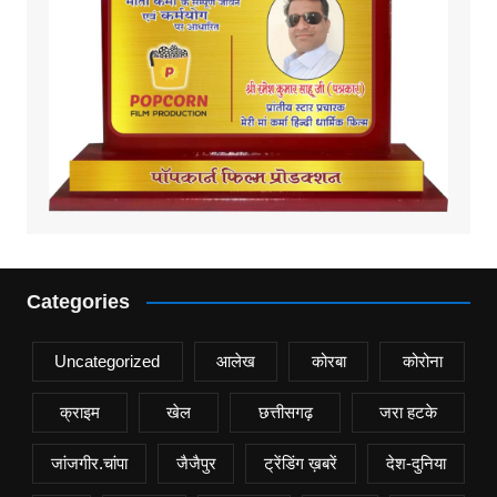
Categories
Uncategorized
आलेख
कोरबा
कोरोना
क्राइम
खेल
छत्तीसगढ़
जरा हटके
जांजगीर.चांपा
जैजैपुर
ट्रेंडिंग ख़बरें
देश-दुनिया