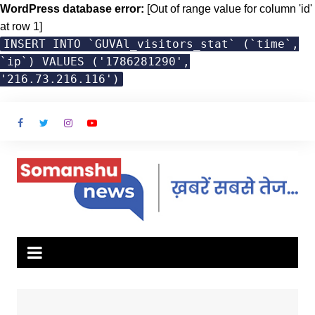
WordPress database error:
[Out of range value for column 'id'
at row 1]
INSERT INTO `GUVAl_visitors_stat` (`time`,
`ip`) VALUES ('1786281290',
'216.73.216.116')
Skip
to
content