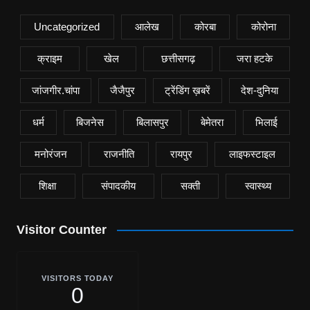
Uncategorized
आलेख
कोरबा
कोरोना
क्राइम
खेल
छत्तीसगढ़
जरा हटके
जांजगीर.चांपा
जैजैपुर
ट्रेंडिंग ख़बरें
देश-दुनिया
धर्म
बिजनेस
बिलासपुर
बेमेतरा
भिलाई
मनोरंजन
राजनीति
रायपुर
लाइफस्टाइल
शिक्षा
संपादकीय
सक्ती
स्वास्थ्य
Visitor Counter
VISITORS TODAY
0