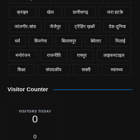
क्राइम
खेल
छत्तीसगढ़
जरा हटके
जांजगीर.चांपा
जैजैपुर
ट्रेंडिंग ख़बरें
देश-दुनिया
धर्म
बिजनेस
बिलासपुर
बेमेतरा
भिलाई
मनोरंजन
राजनीति
रायपुर
लाइफस्टाइल
शिक्षा
संपादकीय
सक्ती
स्वास्थ्य
Visitor Counter
VISITORS TODAY
0
0