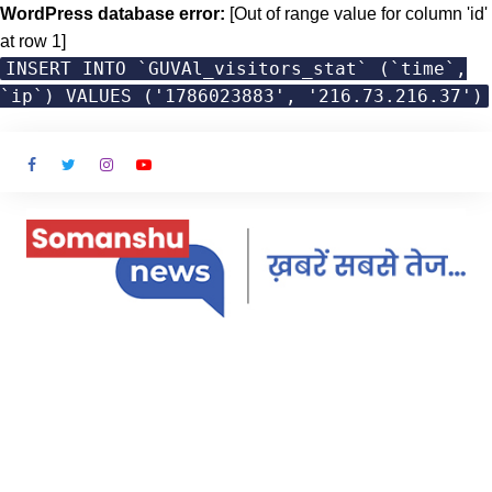
WordPress database error:
[Out of range value for column 'id'
at row 1]
INSERT INTO `GUVAl_visitors_stat` (`time`,
`ip`) VALUES ('1786023883', '216.73.216.37')
Skip
to
content