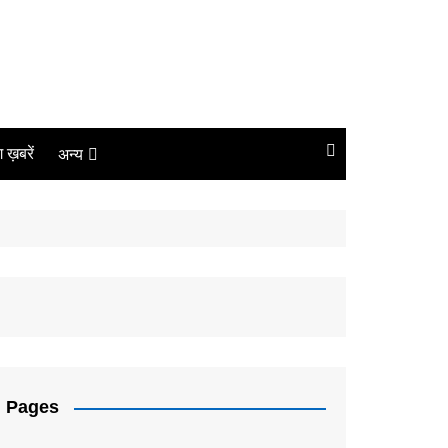
ंग ख़बरें
अन्य
बिजनेस
धर्म
लाइफस्टाइल
कोरोना
संपादकीय
Pages