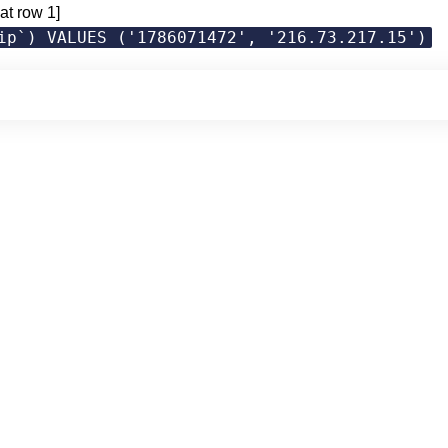
at row 1]
ip`) VALUES ('1786071472', '216.73.217.15')