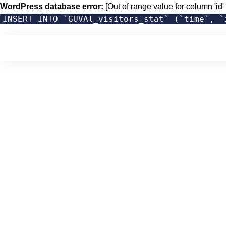
WordPress database error:
[Out of range value for column 'id' 
INSERT INTO `GUVAl_visitors_stat` (`time`, `
Skip
to
content