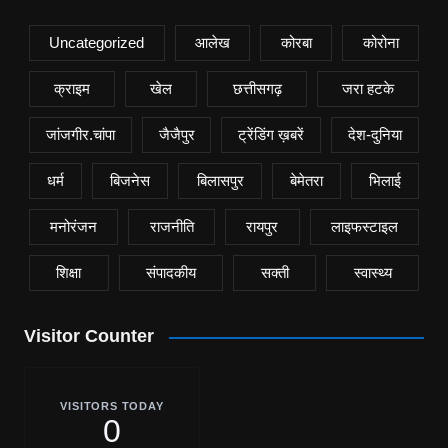
Uncategorized
आलेख
कोरबा
कोरोना
क्राइम
खेल
छत्तीसगढ़
जरा हटके
जांजगीर.चांपा
जैजैपुर
ट्रेंडिंग ख़बरें
देश-दुनिया
धर्म
बिजनेस
बिलासपुर
बेमेतरा
भिलाई
मनोरंजन
राजनीति
रायपुर
लाइफस्टाइल
शिक्षा
संपादकीय
सक्ती
स्वास्थ्य
Visitor Counter
VISITORS TODAY
0