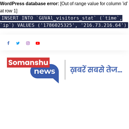
WordPress database error:
[Out of range value for column 'id'
at row 1]
INSERT INTO `GUVAl_visitors_stat` (`time`,
`ip`) VALUES ('1786025325', '216.73.216.64')
Skip
to
content