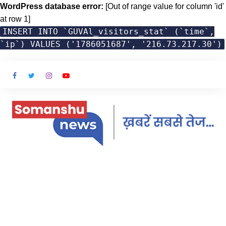
WordPress database error:
[Out of range value for column 'id'
at row 1]
INSERT INTO `GUVAl_visitors_stat` (`time`,
`ip`) VALUES ('1786051687', '216.73.217.30')
Skip
to
content