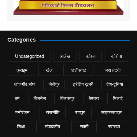
Categories
Uncategorized
आलेख
कोरबा
कोरोना
क्राइम
खेल
छत्तीसगढ़
जरा हटके
जांजगीर.चांपा
जैजैपुर
ट्रेंडिंग ख़बरें
देश-दुनिया
धर्म
बिजनेस
बिलासपुर
बेमेतरा
भिलाई
मनोरंजन
राजनीति
रायपुर
लाइफस्टाइल
शिक्षा
संपादकीय
सक्ती
स्वास्थ्य