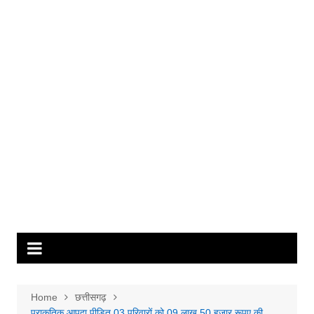
Home
छत्तीसगढ़
प्राकृतिक आपदा पीड़ित 03 परिवारों को 09 लाख 50 हजार रूपए की