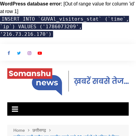
WordPress database error:
[Out of range value for column 'id'
at row 1]
INSERT INTO `GUVAl_visitors_stat` (`time`,
`ip`) VALUES ('1786073209',
'216.73.216.170')
Skip
to
content
Home
छत्तीसगढ़