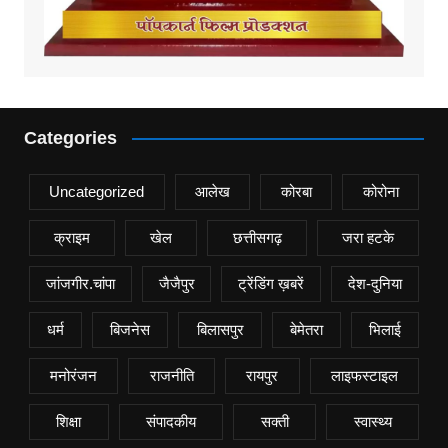
Categories
Uncategorized
आलेख
कोरबा
कोरोना
क्राइम
खेल
छत्तीसगढ़
जरा हटके
जांजगीर.चांपा
जैजैपुर
ट्रेंडिंग ख़बरें
देश-दुनिया
धर्म
बिजनेस
बिलासपुर
बेमेतरा
भिलाई
मनोरंजन
राजनीति
रायपुर
लाइफस्टाइल
शिक्षा
संपादकीय
सक्ती
स्वास्थ्य