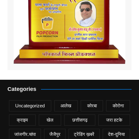
Categories
Uncategorized
आलेख
कोरबा
कोरोना
क्राइम
खेल
छत्तीसगढ़
जरा हटके
जांजगीर.चांपा
जैजैपुर
ट्रेंडिंग ख़बरें
देश-दुनिया