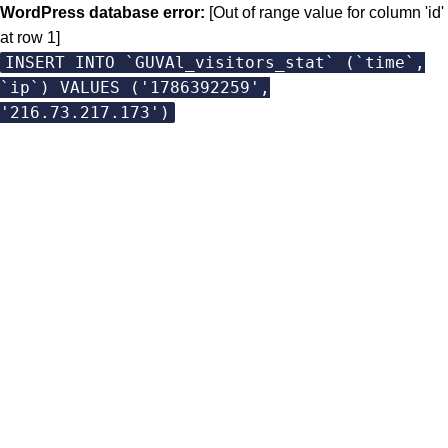
WordPress database error:
[Out of range value for column 'id'
at row 1]
INSERT INTO `GUVAl_visitors_stat` (`time`,
`ip`) VALUES ('1786392259',
'216.73.217.173')
Skip
to
content