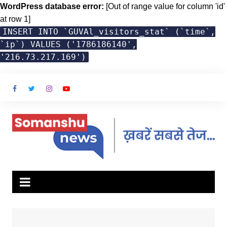
WordPress database error:
[Out of range value for column 'id'
at row 1]
INSERT INTO `GUVAl_visitors_stat` (`time`,
`ip`) VALUES ('1786186140',
'216.73.217.169')
Skip
to
content