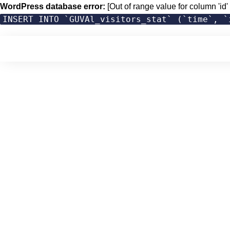
WordPress database error:
[Out of range value for column 'id' 
INSERT INTO `GUVAl_visitors_stat` (`time`, `
Skip
to
content