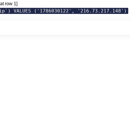
at row 1]
ip`) VALUES ('1786030122', '216.73.217.148')