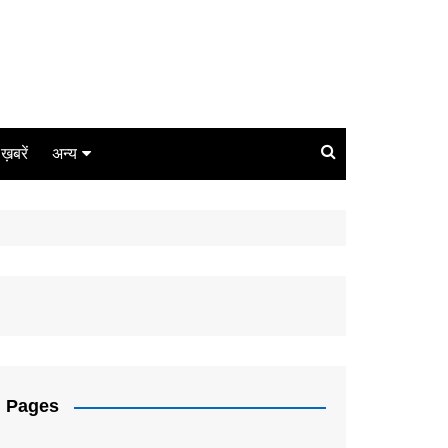
ग ख़बरें
अन्य
बिजनेस
धर्म
लाइफस्टाइल
कोरोना
संपादकीय
Pages