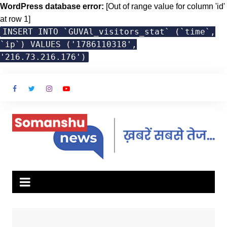
WordPress database error:
[Out of range value for column 'id'
at row 1]
INSERT INTO `GUVAl_visitors_stat` (`time`,
`ip`) VALUES ('1786110318',
'216.73.216.176')
Skip
to
content