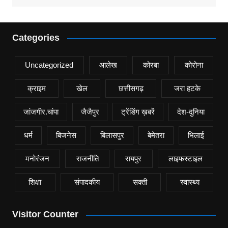
Categories
Uncategorized
आलेख
कोरबा
कोरोना
क्राइम
खेल
छत्तीसगढ़
जरा हटके
जांजगीर.चांपा
जैजैपुर
ट्रेंडिंग ख़बरें
देश-दुनिया
धर्म
बिजनेस
बिलासपुर
बेमेतरा
भिलाई
मनोरंजन
राजनीति
रायपुर
लाइफस्टाइल
शिक्षा
संपादकीय
सक्ती
स्वास्थ्य
Visitor Counter