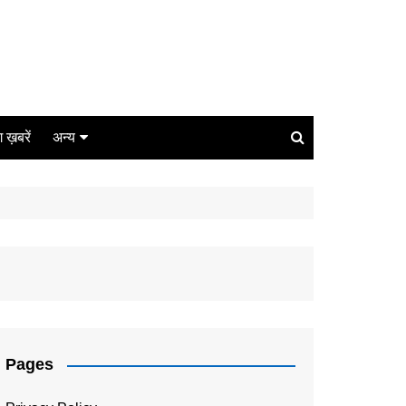
ंग ख़बरें
अन्य
बिजनेस
धर्म
लाइफस्टाइल
कोरोना
संपादकीय
Pages