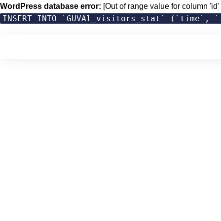
WordPress database error:
[Out of range value for column 'id' 
INSERT INTO `GUVAl_visitors_stat` (`time`, `
Skip
to
content