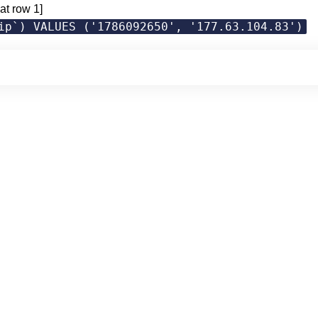
at row 1]
ip`) VALUES ('1786092650', '177.63.104.83')