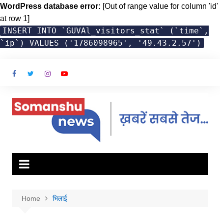
WordPress database error:
[Out of range value for column 'id'
at row 1]
INSERT INTO `GUVAl_visitors_stat` (`time`,
`ip`) VALUES ('1786098965', '49.43.2.57')
Skip
to
content
Home
भिलाई