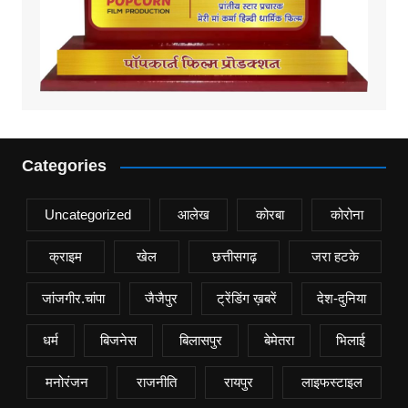
Categories
Uncategorized
आलेख
कोरबा
कोरोना
क्राइम
खेल
छत्तीसगढ़
जरा हटके
जांजगीर.चांपा
जैजैपुर
ट्रेंडिंग ख़बरें
देश-दुनिया
धर्म
बिजनेस
बिलासपुर
बेमेतरा
भिलाई
मनोरंजन
राजनीति
रायपुर
लाइफस्टाइल